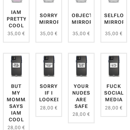
IAM
SORRY
OBJECTS
SELFLOV
PRETTY
MIRROR
MIRROR
MIRROR
COOL
35,00
€
35,00
€
35,00
€
35,00
€
BUT
YOUR
SORRY
FUCK
MY
NUDES
IF I
SOCIAL
MOMMA
ARE
LOOKED
MEDIA
SAYS
SAFE
28,00
€
28,00
€
IAM
28,00
€
COOL
28,00
€