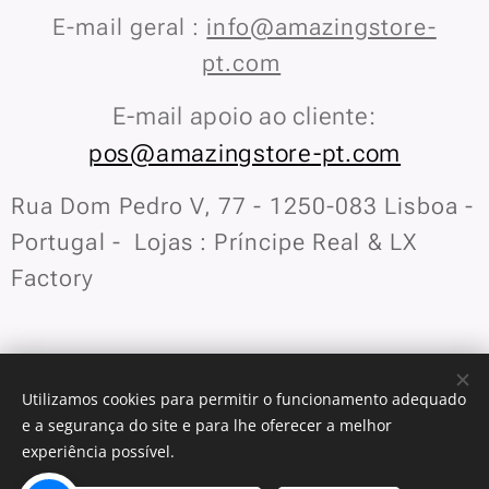
E-mail geral :
info@amazingstore-
pt.com
E-mail apoio ao cliente:
pos@amazingstore-pt.com
Rua Dom Pedro V, 77 - 1250-083 Lisboa -
Portugal - Lojas : Príncipe Real & LX
Factory
Utilizamos cookies para permitir o funcionamento adequado
e a segurança do site e para lhe oferecer a melhor
experiência possível.
Trocas e Devoluções
/
Privacidade
Cookies