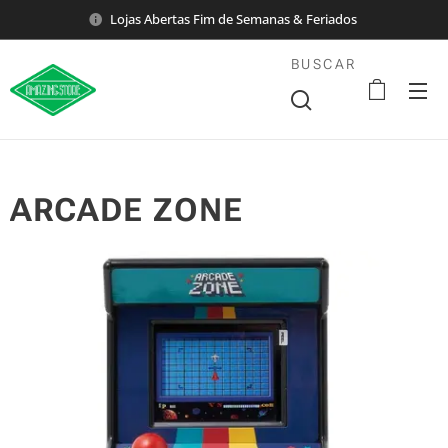
Lojas Abertas Fim de Semanas & Feriados
BUSCAR
ARCADE ZONE