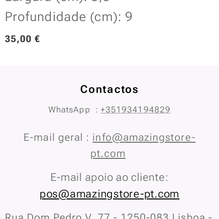
Profundidade (cm): 9
35,00
€
Contactos
WhatsApp :
+351934194829
E-mail geral :
info@amazingstore-
pt.com
E-mail apoio ao cliente:
pos@amazingstore-pt.com
Rua Dom Pedro V, 77 - 1250-083 Lisboa -