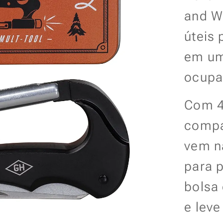
and W
úteis 
em um
ocupa
Com 4
compa
vem n
para 
bolsa
e leve