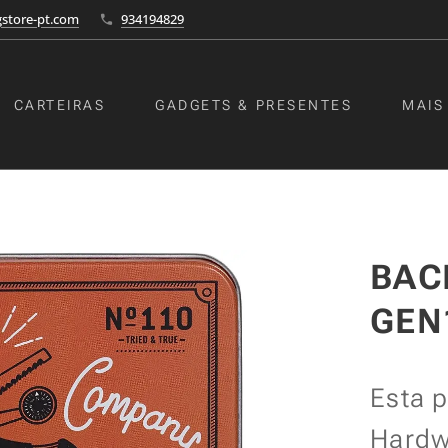
store-pt.com
934194829
CARTEIRAS
GADGETS & PRESENTES
MAIS
BAC
GEN
Esta 
Hardw