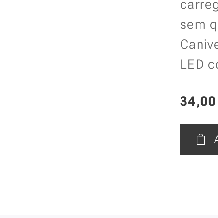
carre
sem qu
Canive
LED c
34,00