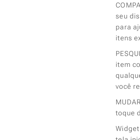
COMPAR
seu di
para aj
itens e
PESQUI
item c
qualque
você re
MUDAR 
toque d
Widget 
tela in