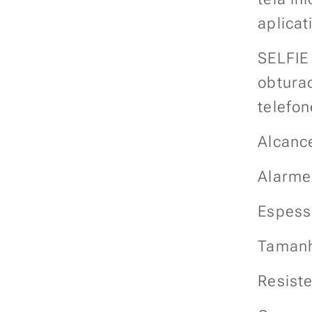
aplicat
SELFIE
obtura
telefon
Alcance
Alarme
Espess
Taman
Resiste