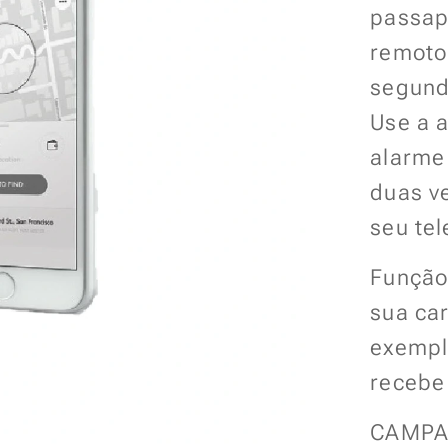
passap
remoto
segun
Use a 
alarme 
duas ve
seu tel
Função
sua car
exemplo
recebe 
CAMPAI