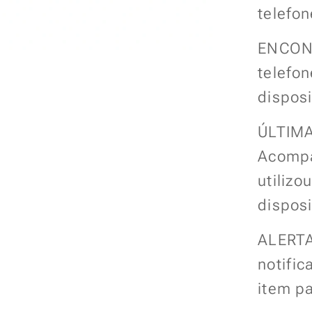
telefon
ENCONT
telefon
disposi
ÚLTIM
Acompa
utilizo
disposi
ALERTA
notific
item pa