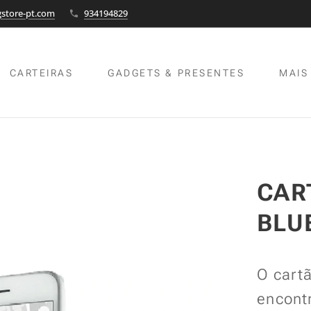
store-pt.com
934194829
CARTEIRAS
GADGETS & PRESENTES
MAIS
CAR
BLU
O cartã
encontr