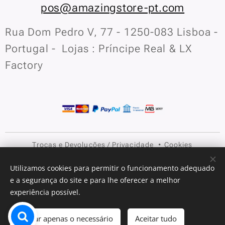
pos@amazingstore-pt.com
Rua Dom Pedro V, 77 - 1250-083 Lisboa -
Portugal - Lojas : Príncipe Real & LX
Factory
Trocas e Devoluções
/
Privacidade
Cookies
Idiomas
Utilizamos cookies para permitir o funcionamento adequado
e a segurança do site e para lhe oferecer a melhor
Português
English
experiência possível.
Adicionar ao carrinho
Aceitar apenas o necessário
Aceitar tudo