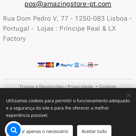
pos@amazingstore-pt.com
Rua Dom Pedro V, 77 - 1250-083 Lisboa -
Portugal - Lojas : Príncipe Real & LX
Factory
Trocas e Devoluções
/
Privacidade
Cookies
Idiomas
Utilizamos cookies para permitir o funcionamento adequado
e a segurança do site e para lhe oferecer a melhor
Português
English
experiência possível.
Adicionar ao carrinho
Aceitar apenas o necessário
Aceitar tudo