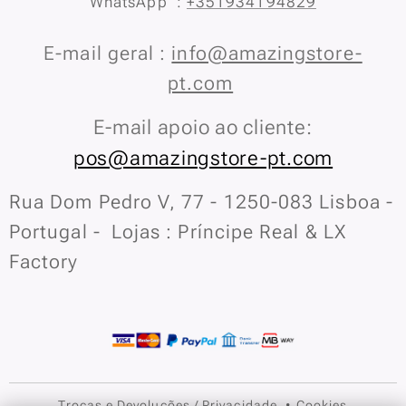
WhatsApp :
+351934194829
E-mail geral :
info@amazingstore-
pt.com
E-mail apoio ao cliente:
pos@amazingstore-pt.com
Rua Dom Pedro V, 77 - 1250-083 Lisboa -
Portugal - Lojas : Príncipe Real & LX
Factory
Trocas e Devoluções
/
Privacidade
Cookies