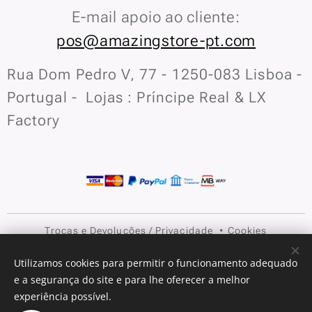
E-mail apoio ao cliente:
pos@amazingstore-pt.com
Rua Dom Pedro V, 77 - 1250-083 Lisboa -
Portugal - Lojas : Príncipe Real & LX
Factory
Trocas e Devoluções
/
Privacidade
Cookies
Idiomas
Utilizamos cookies para permitir o funcionamento adequado
e a segurança do site e para lhe oferecer a melhor
Português
English
experiência possível.